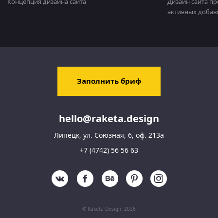
Концепция дизайна сайта
Дизайн сайта п
активных добав
Заполнить бриф
hello@raketa.design
Липецк, ул. Союзная, 6, оф. 213а
+7 (4742) 56 56 63
v
f
b
p
I
© Raketa Design, 2026