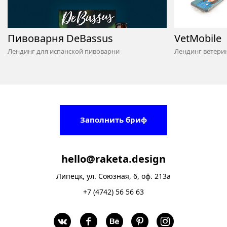
Пивоварня DeBassus
VetMobile
Лендинг для испанской пивоварни
Лендинг ветери
Заполнить бриф
hello@raketa.design
Липецк, ул. Союзная, 6, оф. 213а
+7 (4742) 56 56 63
v
f
b
p
I